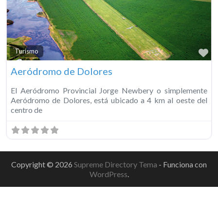
Fa
Turismo
Aeródromo de Dolores
El Aeródromo Provincial Jorge Newbery o simplemente
Aeródromo de Dolores, está ubicado a 4 km al oeste del
centro de
Copyright © 2026
Supreme Directory Tema
- Funciona con
WordPress
.