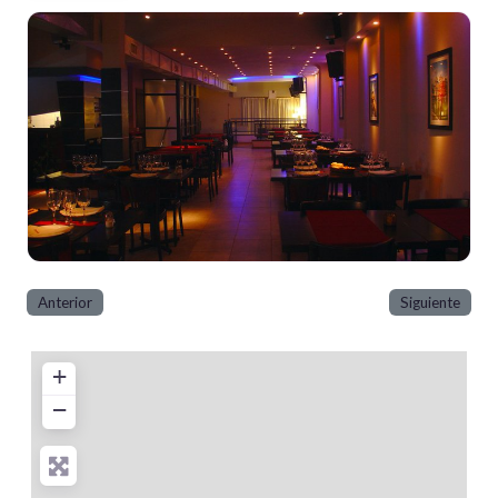
Anterior
Siguiente
+
−