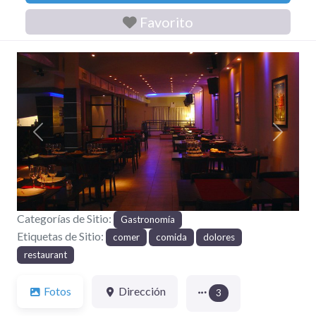
Favorito
Anterior
Siguien
Categorías de Sitio:
Gastronomía
Etiquetas de Sitio:
comer
comida
dolores
restaurant
Fotos
Dirección
3