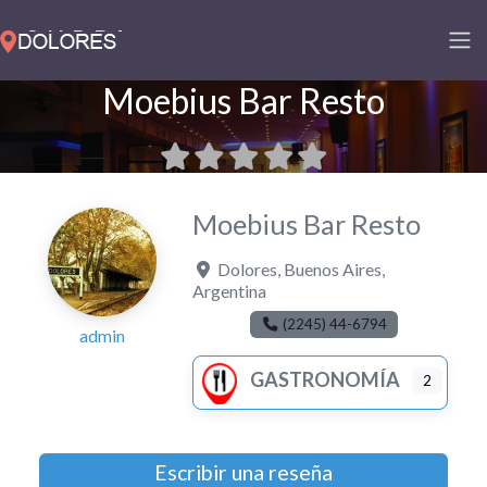
Moebius Bar Resto
Moebius Bar Resto
Dolores
,
Buenos Aires
,
Argentina
(2245) 44-6794
admin
GASTRONOMÍA
2
Escribir una reseña