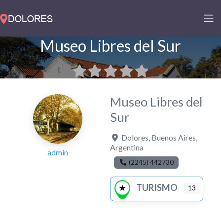
Museo Libres del Sur
Museo Libres del
Sur
Dolores
,
Buenos Aires
,
Argentina
admin
(2245) 442730
TURISMO
13