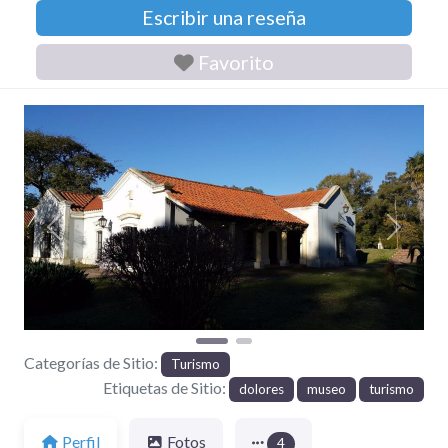
Escribir una reseña
Favorito
Anterior
Siguien
Categorías de Sitio:
Turismo
Etiquetas de Sitio:
dolores
museo
turismo
Perfil
Fotos
4